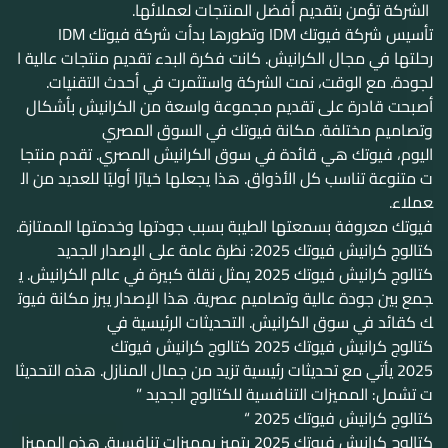
الشركة تؤمن بتقديم أفضل المنتجات لعملائها.
تأسيس شركة فيوتك IDM وتطورها بدأت شركة فيوتك IDM
رحلتها في مجال الكرانيش. كانت فكرة البدء تقديم منتجات عالية ا
لجودة. مع الوقت، نمت الشركة واستثمرت في أحدث التقنيات.
أصبحت قادرة على تقديم مجموعة واسعة من الكرانيش بأشكال
وتصاميم مختلفة. مكانة فيوتك في السوق المصري
اليوم، فيوتك هي قائدة في سوق الكرانيش المصري. تقدم منتجا
ت متنوعة تناسب كل الأذواق. هذا يجعلها خيارًا أوليًا للعديد من ال
عملاء.
فيوتك معروفة بسمعتها الطيبة بسبب جودتها وخدمتها الممتازة.
كتالوج كرانيش فيوتك 2025: نظرة عامة على الإصدار الجديد
كتالوج كرانيش فيوتك 2025 يمثل نقلة كبيرة في عالم الكرانيش. ي
جمع بين جودة عالية وتصاميم عصرية. هذا الإصدار يبرز مكانة فيوت
ك كقائد في سوق الكرانيش. التحديثات الرئيسية في
كتالوج كرانيش فيوتك 2025 كتالوج كرانيش فيوتك
2025 يأتي مع تحديثات رئيسية تزيد من جمال المنازل. هذه التحديثا
ت تشمل: المميزات التنافسية للكتالوج الجديد ”
كتالوج كرانيش فيوتك 2025 “
كتالوج كرانيش فيوتك 2025 يتميز بمميزات تنافسية. هذه المميزا