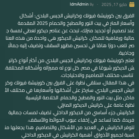
IdmAdmin
مايو 17, 2025
By
الفرق بين كورنيشة فيوتك وكرانيش الجبس البلدي: أشكال
وأسعار المتر في بيت النور والمطبخ والحمام 2025 المقدمة
عند تصميم أو تجديد منزلك، تبحث عن عناصر ديكور تعطي لمسة ج
مالية ورفاهية للمكان. كرانيش الديكور هي واحدة من هذه العنا
صر. تلعب دورًا هامًا في تحسين مظهر السقف وتضيف إليه جمالًا
وجاذبية.
تعتبر كورنيشة فيوتك وكرانيش الجبس البلدي من أكثر أنواع كراني
ش الديكور شيوعًا في مصر. كل نوع له مميزاته وأشكاله المختلفة.
تناسب مختلف التصاميم والاحتياجات.
في هذا المقال، سنلقي نظرة على الفرق بين كورنيشة فيوتك وكر
انيش الجبس البلدي. سنركز على أشكالها وأسعارها في مختلف الأ
ماكن مثل بيت النور والمطبخ والحمام. الخلاصة الرئيسية
نظرة عامة على كرانيش الديكور المنزلي
الكرانيش جزء أساسي من الديكور الداخلي. تضيف لمسات جمالية
فريدة. كما تساعد في إخفاء عيوب الحوائط والأسقف.
تتوفر الكرانيش في العديد من الأشكال والتصاميم. هذا يجعلها من
اسبة لجميع الأذواق. أهمية الكرانيش في الديكور الداخلي