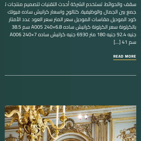
سقف والحوائط. تستخدم الشركة أحدث التقنيات لتصميم منتجات ت
جمع بين الجمال والوظيفية. كتالوج واسعار كرانيش ساده فيوتك
كود الموديل مقاسات الموديل سعر المتر سعر العود عدد الأمتار
بالكرتونة سعر الكرتونة كرانيش ساده A005 240×6.8 سم 38.5
جنيه 92.4 جنيه 180 متر 6930 جنيه كرانيش ساده A006 240×7
سم 41 […]
READ MORE