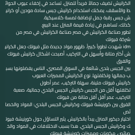
الكرانيش تضيف جمالاً فريداً للمنزل. تساعد في إخفاء عيوب الحوائ
ط والأسقف. يمكنك استخدام كرانيش جبس سادة مودرن أو كراني
ش جبس رقبة جمل لإضافة لمسة كلاسيكية.
كذلك، تساهم في زيادة قيمة المنزل عند البيع.
تطور صناعة الكرانيش في مصر صناعة الكرانيش في مصر من
شركة فيوتك
idm شهدت تطوراً كبيراً. ظهور مواد جديدة مثل فيوتك جعل الكراني
ش أكثر متانة وأسهل في التركيب. أصبحت اشكال كرانيش فيوتك
والفرق
بين الجبس بلدى شائعة في السوق المصري. الناس يفضلونها بسب
ب جمالها وتكلفتها. نوع الكرانيش المميزات العيوب
كرانيش فيوتك متينة، سهلة التركيب، عمر أطول
تكلفتها أقل من الجبس كرانيش الجبس البلدي جمالية، صعبة
التركيب، عمر أقل أقل متانة من فيوتك
الفرق بين كورنيشة فيوتك وكرانيش الجبس البلدي: المواد والخصا
ئص
اختيار ديكور المنزل يبدأ بالكرانيش. يثير التساؤل حول كورنيشة فيوت
ك وكرانيش الجبس البلدي. هذا بسبب الاختلافات في المواد والخ
صائص. مكونات ومميزات كورنيشة فيوتك