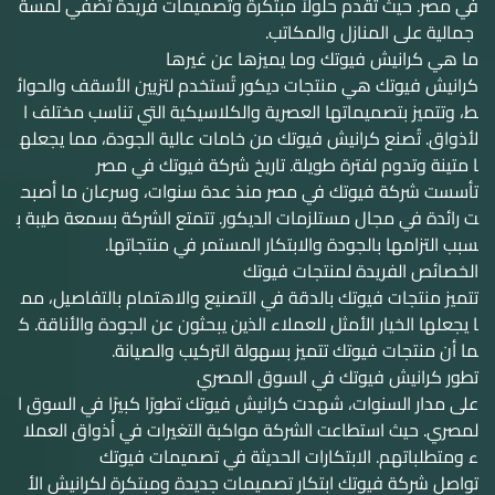
في مصر. حيث تقدم حلولاً مبتكرة وتصميمات فريدة تُضفي لمسة
جمالية على المنازل والمكاتب.
ما هي كرانيش فيوتك وما يميزها عن غيرها
كرانيش فيوتك هي منتجات ديكور تُستخدم لتزيين الأسقف والحوائ
ط، وتتميز بتصميماتها العصرية والكلاسيكية التي تناسب مختلف ا
لأذواق. تُصنع كرانيش فيوتك من خامات عالية الجودة، مما يجعله
ا متينة وتدوم لفترة طويلة. تاريخ شركة فيوتك في مصر
تأسست شركة فيوتك في مصر منذ عدة سنوات، وسرعان ما أصبح
ت رائدة في مجال مستلزمات الديكور. تتمتع الشركة بسمعة طيبة ب
سبب التزامها بالجودة والابتكار المستمر في منتجاتها.
الخصائص الفريدة لمنتجات فيوتك
تتميز منتجات فيوتك بالدقة في التصنيع والاهتمام بالتفاصيل، مم
ا يجعلها الخيار الأمثل للعملاء الذين يبحثون عن الجودة والأناقة. ك
ما أن منتجات فيوتك تتميز بسهولة التركيب والصيانة.
تطور كرانيش فيوتك في السوق المصري
على مدار السنوات، شهدت كرانيش فيوتك تطورًا كبيرًا في السوق ا
لمصري. حيث استطاعت الشركة مواكبة التغيرات في أذواق العملا
ء ومتطلباتهم. الابتكارات الحديثة في تصميمات فيوتك
تواصل شركة فيوتك ابتكار تصميمات جديدة ومبتكرة لكرانيش الأ