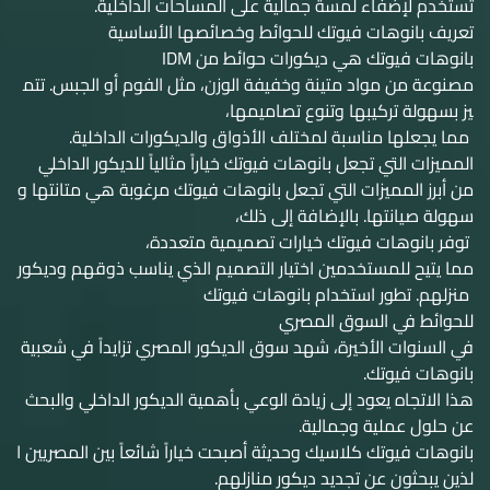
تُستخدم لإضفاء لمسة جمالية على المساحات الداخلية.
تعريف بانوهات فيوتك للحوائط وخصائصها الأساسية
بانوهات فيوتك هي ديكورات حوائط من IDM
مصنوعة من مواد متينة وخفيفة الوزن، مثل الفوم أو الجبس. تتم
يز بسهولة تركيبها وتنوع تصاميمها،
مما يجعلها مناسبة لمختلف الأذواق والديكورات الداخلية.
المميزات التي تجعل بانوهات فيوتك خياراً مثالياً للديكور الداخلي
من أبرز المميزات التي تجعل بانوهات فيوتك مرغوبة هي متانتها و
سهولة صيانتها. بالإضافة إلى ذلك،
توفر بانوهات فيوتك خيارات تصميمية متعددة،
مما يتيح للمستخدمين اختيار التصميم الذي يناسب ذوقهم وديكور
منزلهم. تطور استخدام بانوهات فيوتك
للحوائط في السوق المصري
في السنوات الأخيرة، شهد سوق الديكور المصري تزايداً في شعبية
بانوهات فيوتك.
هذا الاتجاه يعود إلى زيادة الوعي بأهمية الديكور الداخلي والبحث
عن حلول عملية وجمالية.
بانوهات فيوتك كلاسيك وحديثة أصبحت خياراً شائعاً بين المصريين ا
لذين يبحثون عن تجديد ديكور منازلهم.