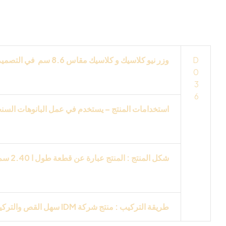
و على الجبس بورد .. واخرى
D
وزر نيو كلاسيك و كلاسيك
مقاس
8.6
سم في التصميم
0
من انتاج و مواصفات شركه
IDM
تفاصيل
3D
تظهر ا
3
6
استخدامات المنتج – يستخدم في عمل البانوهات السنجل 
التركيبات البنوهات في الحجره النوم وحجره الاطفا
شكل المنتج : المنتج عبارة عن قطعة طول ا 2.40 سم ملونة باللون الابيض من انتاج
يقبل جميع مواد التشطيب
ات
وجميع انواع الدهانات
طريقة التركيب : منتج شركة
IDM
سهل القص والتركي