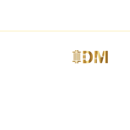
متخصصين فى تصنيع مواد الديكور مثل الكرانيش
و السرر و البانوهات و الزوايا و الأعمدة
وبلاطات
ارقام التواصل
01144004171