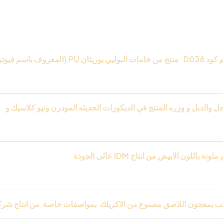
 كود
D036
منتج من خامات البوليي يوريثان
PU
(المعروف باسم فيوتي
لتفاصيل بدقه رائعه ومميزه فقط من
IDM
ا
لمعالج ضددالمياه والبكتر
والدبل و وزره المنتج في الديكورات الحديثه المودرن ونيو كلاسيك و
ل والمكاتب واريسبشن وعلي الحبس بورد
IDM
عالى الجودة
ب بمعجون اللاصق مصنوع من الاكريلك بمواصفات خاصة من انتاج شر