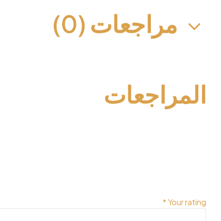
مراجعات (0)
المراجعات
لا توجد مراجعات بعد.
كن أول من يقيم “وزر كلاسيك IDM-D036”
لن يتم نشر عنوان بريدك الإلكتروني.
الحقول الإلزامية مشار إليها ب
*
Your rating