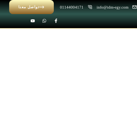
01144004171
info@idm-egy.com
تواصل معنا
/
/ وزر كلاسيك IDM-D036
الرئيسية
D - بانوهات مزخرفة