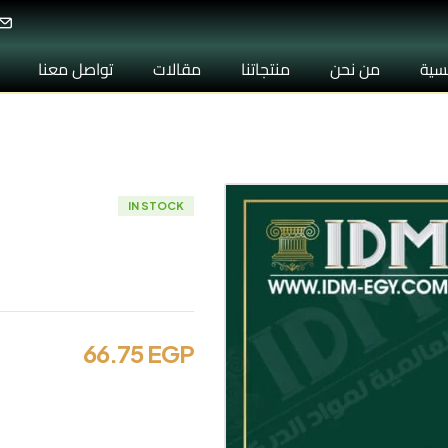
يسية
من نحن
منتجاتنا
مقالات
تواصل معنا
IN STOCK
وزر كلاسيك IDM-D021
66.75
EGP