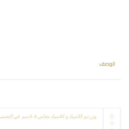
الوصف
لعمل ديكورات و على الجبس بورد .. واخرى
D
وزر نيو كلاسيك و كلاسيك
مقاس
6.6
سم في التصميم
0
من انتاج و مواصفات شركه
IDM
تفاصيل
3D
تظهر 