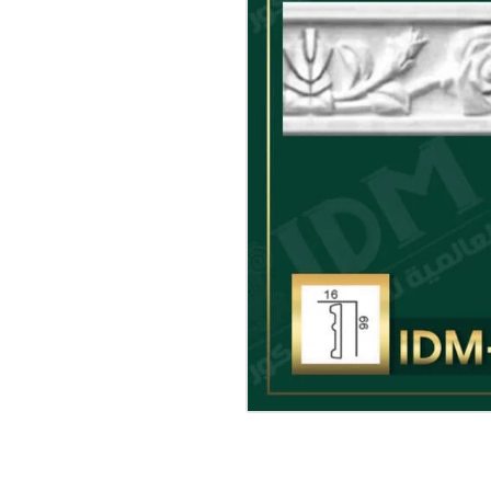
بين البانوهات و لعمل ديكورا
D021
البوليي يوريثان PU (المعروف باسم فيوتيك)
IDM المعالج ضددالمياه والبكتريا والرطوبه والاملاح والحشرات ومقاوم للكسر
استخدامات المنتج – يستخدم 
الديكورات الحديثه المودرن و
التركيبات البنوهات في الحج
بورد
عالى الجودة
يقبل جميع مواد التشطيبات و