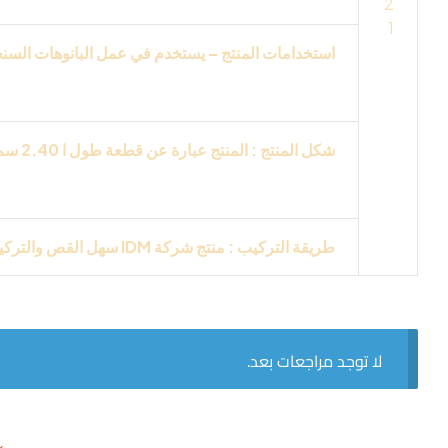
2
1
استخدامات المنتج – يستخدم في عمل البانوهات السنجل 
التركيبات البنوهات في الحجره النوم وحجره الاط
شكل المنتج : المنتج عبارة عن قطعة طول ا 2.40 سم ملونة باللون الابيض من انتاج
يقبل جميع مواد التشطيب
ات
وجميع انواع الدهانات
طريقة التركيب : منتج شركة
IDM
سهل القص والتركي
لا توجد مراجعات بعد.