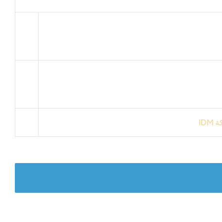
كة
IDM