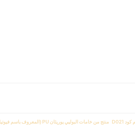
الاكريلك بمواصفات خاصة من ا
 كود
D021
منتج من خامات البوليي يوريثان
PU
(المعروف باسم فيوتي
التفاصيل بدقه رائعه ومميزه فقط من
IDM
ا
لمعالج ضددالمياه وا