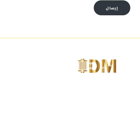
إرسال
متخصصين فى تصنيع مواد الديكور مثل الكرانيش و
السرر و البانوهات و الزوايا و الأعمدة
وبلاطات
ارقام التواصل
01144004171