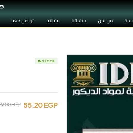
الرئي
يسية
من نحن
منتجاتنا
مقالات
تواصل معنا
IN STOCK
كرانيش مزخرفة C032
55.20
EGP
69.00
EGP