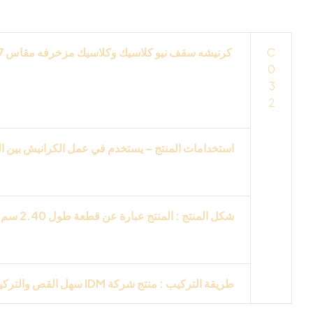
واخرى
C
كرنيشه سقف نيو كلاسيك وكلاسيك مزخرفه مقاس
7
0
من انتاج و مواصفات شركه
IDM
تفاصيل
3D
تظهر 
3
2
لمعالج ضددالمياه والبكتريا والرطوبه والاملاح و
استخدامات المنتج – يستخدم في عمل الكرانيش بين ال
التركيبات الكرانيش في الحجره النوم وحجره الاطف
شكل المنتج : المنتج عبارة عن قطعة طول 2.40 سم ملونة باللون الابيض من انتاج
يقبل جميع مواد التشطيب وجميع انواع الدهانات
طريقة التركيب : منتج شركة
IDM
سهل القص والتركي