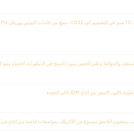
10.
سم في التصميم كود
C032
منتج من خامات البوليي يوريثان
PU
(
التفاصيل بدقه رائعه ومميزه فقط من
IDM
الحشرات ومقاوم للكسر
سقف والحوائط وعلي الجبس مبورد المنتج في الديكورات الحديثه ونيو كل
ال والمكاتب واريسبشن والفيلات والفصور وفي الديكور الداخلي وا
IDM
عالى الجودة
ب بمعجون اللاصق مصنوع من الاكريلك بمواصفات خاصة من انتاج شر