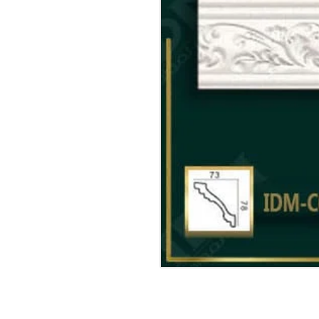
بورد …. واخرى
C032
كرنيشه سقف نيو كلاسيك 
منتج من خامات البوليي يوري
من انتاج و مواصفات شركه
M
IDM
لمعالج ضددالمياه والبكتريا 
استخدامات المنتج – يستخدم
المنتج في الديكورات الحديث
التركيبات الكرانيش في الحج
والفصور وفي الديكور الداخلي
شكل المنتج : المنتج عبارة عن قطعة طول 2.40 سم ملون
عالى الجودة