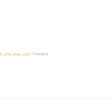
يقبل جميع مواد التشطيب وجم
طريقة التركيب : منتج شركة
الاكريلك بمواصفات خاصة م
أقوى عروض بواقى تصدي
Category: