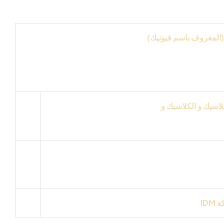
المعروف باسم فيوتيك)
اسيك و الكلاسيك و
لخارجي وعلي الحبس بورد
كة
IDM