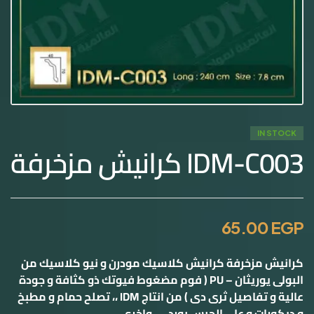
IN STOCK
IDM-C003 كرانيش مزخرفة
65.00
EGP
كرانيش مزخرفة كرانيش كلاسيك مودرن و نيو كلاسيك من
البولى يوريثان – PU ( فوم مضغوط فيوتك ذو كثافة و جودة
عالية و تفاصيل ثرى دى ) من انتاج IDM ،، تصلح حمام و مطبخ
و ديكورات و على الجبس بورد …. واخرى