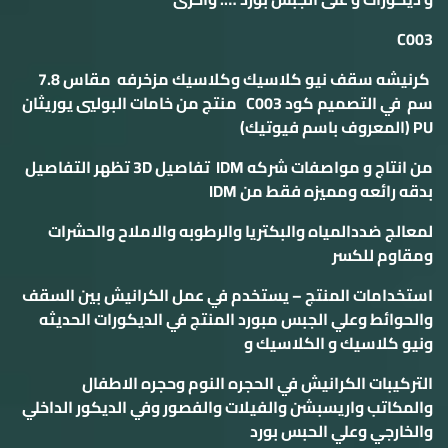
C003
كرنيشه سقف نيو كلاسيك وكلاسيك مزخرفه مقاس 7.8
سم في التصميم كود C003 منتج من خامات البوليي يوريثان
PU (المعروف باسم فيوتيك)
من انتاج و مواصفات شركه IDM تفاصيل 3D تظهر التفاصيل
بدقه رائعه ومميزه فقط من IDM
لمعالج ضددالمياه والبكتريا والرطوبه والاملاح والحشرات
ومقاوم للكسر
استخدامات المنتج – يستخدم في عمل الكرانيش بين السقف
والحوائط وعلي الجبس مبورد المنتج في الديكورات الحديثه
ونيو كلاسيك و الكلاسيك و
التركيبات الكرانيش في الحجره النوم وحجره الاطفال
والمكاتب واريسبشن والفيلات والفصور وفي الديكور الداخلي
والخارجي وعلي الحبس بورد