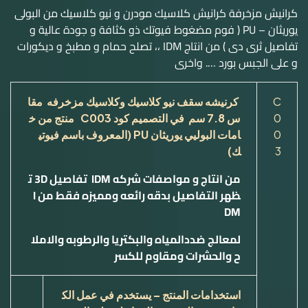
كرانيش مزخرفة كرانيش كلاسيك مودرن و نيو كلاسيك من البولى
يوريثان – PU ( فوم مضغوط فيوتك ذو كثافة و جودة عالية و
تفاصيل ثرى دى ) من انتاج IDM ،، تصلح حمام و مطبخ و ديكورات
و على الجبس بورد …. واخرى
C
كرنيشه سقف نيو كلاسيك وكلاسيك مزخرفه مقا
0
س
7.8
سم في التصميم كود
C003
منتج من خ
0
امات البوليي يوريثان
PU
(المعروف باسم فيوتي
3
ك)
من انتاج و مواصفات شركه
IDM
تفاصيل
3D
ت
ظهر التفاصيل بدقه رائعه ومميزه فقط من
I
DM
لمعالج ضددالمياه والبكتريا والرطوبه والاملا
ح والحشرات ومقاوم للكسر
استخدامات المنتج – يستخدم في عمل الك