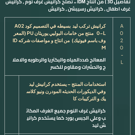
تفاصيل 3D ) من انتاج IDM ،، تصلح كرانيش غرف نوم , كرانيش
غرف اطفال , كرانيش رسيبشن , كرانيش
A
كرانيش تركب ليد بسيطه في التصميم كود
A02
0
0-L
منتج من خامات البوليي يوريثان
PU
(المعر
2
وف باسم فيوتيك) من انتاج و مواصفات شركه
ID
M
0
-
المعالج ضددالمياه والبكتريا والرطوبه والاملا
L
ح والحشرات ومقاوم للكسر
استخدامات المنتج – يستخدم كرانيش ليد
وفي الديكورات الحديثه المودرن ونيو كلاس
يك و التركيبات كا
كرانيش
غرف النوم جميع الغرف المكات
ب
وعلي الجبس بورد كما يستخدم كراني
ش ليد