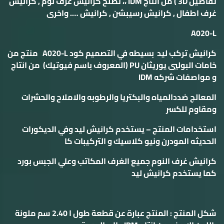
تفاصيل 3D ) من انتاج IDM ،، تصلح كرانيش غرف نوم , كرانيش
غرف اطفال , كرانيش رسيبشن , كرانيش …. واخرى
A020-L
كرانيش تركب ليد بسيطه في التصميم كود
A020-L
منتج من
خامات البوليي يوريثان
PU
(المعروف باسم فيوتيك) من انتاج
و مواصفات شركه
IDM
المعالج ضددالمياه والبكتريا والرطوبه والاملاح والحشرات
ومقاوم للكسر
استخدامات المنتج – يستخدم كرانيش ليد وفي الديكورات
الحديثه المودرن ونيو كلاسيك و التركيبات كا
كرانيش
غرف النوم جميع الغرف المكاتب
وعلي الجبس بورد
كما يستخدم كرانيش ليد
شكل المنتج : المنتج عبارة عن قطعة طول ا 2.40 سم ملونة