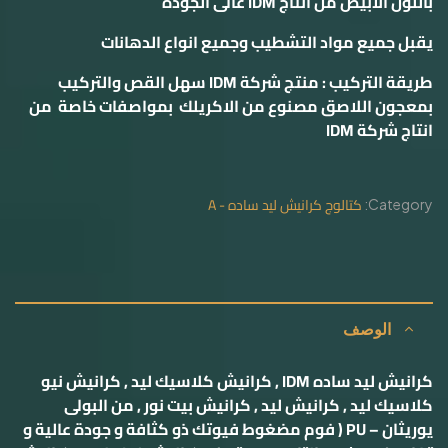
باللون الابيض من انتاج
IDM
عالى الجودة
يقبل جميع مواد التشطيب وجميع انواع الدهانات
طريقة التركيب : منتج شركة
IDM
سهل القص والتركيب
بمعجون اللاصق مصنوع من الاكريلك بمواصفات خاصة من
انتاج شركة
IDM
كتالوج كرانيش ليد ساده - A
Category:
الوصف
كرانيش ليد ساده IDM , كرانيش كلاسيك ليد , كرانيش نيو
كلاسيك ليد , كرانيش ليد , كرانيش بيت نور , من البولى
يوريثان – PU ( فوم مضغوط فيوتك ذو كثافة و جودة عالية و