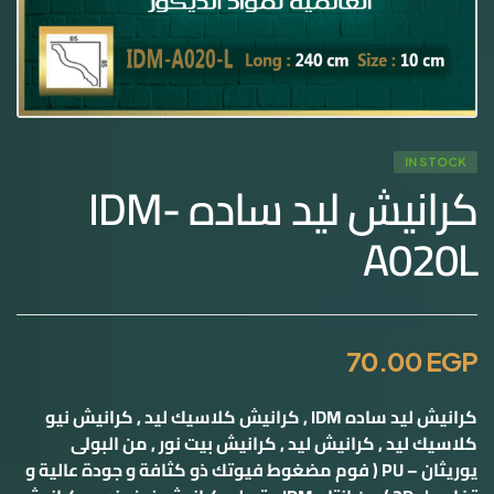
IN STOCK
كرانيش ليد ساده IDM-
A020L
70.00
EGP
كرانيش ليد ساده IDM , كرانيش كلاسيك ليد , كرانيش نيو
كلاسيك ليد , كرانيش ليد , كرانيش بيت نور , من البولى
يوريثان – PU ( فوم مضغوط فيوتك ذو كثافة و جودة عالية و