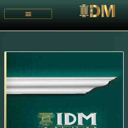
الرئيسية
كتالوج كرانيش ليد ساده - A
/
/ كرانيش ليد ساده IDM-A020L