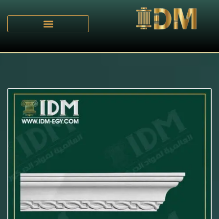
الرئيسية
C - كرانيش مزخرفة
/
/ كرانيش كلاسيك IDM-C026