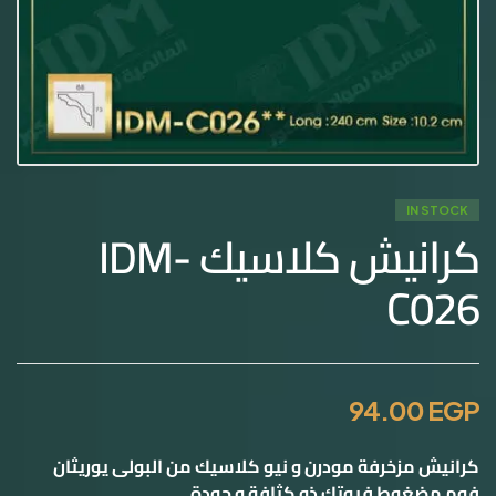
IN STOCK
كرانيش كلاسيك IDM-
C026
94.00
EGP
کرانیش مزخرفة مودرن و نیو كلاسيك من البولی یوریثان
فوم مضغوط فيوتك ذو كثافة و جودة