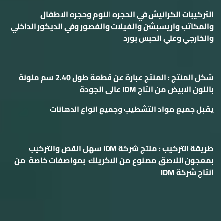
التركيبات الكرانيش في الحجره النوم وحجره الاطفال
والمكاتب واريسبشن والفيلات والفصور وفي الديكور الداخلي
والخارجي وعلي الحبس بورد
شكل المنتج : المنتج عبارة عن قطعة طول 2.40 سم ملونة
باللون الابيض من انتاج IDM عالى الجودة
يقبل جميع مواد التشطيب وجميع انواع الدهانات
طريقة التركيب : منتج شركة IDM سهل القص والتركيب
بمعجون اللاصق مصنوع من الاكريلك بمواصفات خاصة من
انتاج شركة IDM