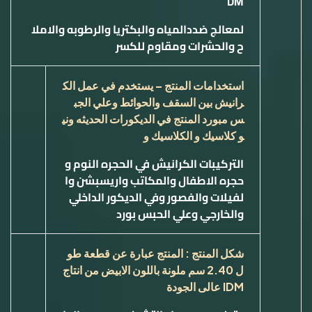
DM
لمعالج ضددالمياه والبكتريا والرطوبه والاملا
ح والحشرات ومقاوم للكسر
استخدامات المنتج – يستخدم في عمل الك
رانيش بين السقف والحوائط وعلي الجب
س مبورد المنتج في الديكورات الحديثه وني
و كلاسيك و الكلاسيك و
التركيبات الكرانيش في الحجره النوم و
حجره الاطفال والمكاتب واريسبشن وا
لفيلات والفصور وفي الديكور الداخلي
والخارجي وعلي الحبس بورد
شكل المنتج : المنتج عبارة عن قطعة طو
ل 2.40 سم ملونة باللون الابيض من انتاج
IDM
عالى الجودة