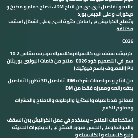
عالية و تفاصيل ثرى دى من انتاج IDM، ، تصلح حمام و مطبخ و
ديكورات و على الجبس بورد
وتصلح الكرانيش في اماكن كثيرة اخرى وعلى اشكال اسقف
مختلفة
C026
كرنيشه سقف نيو كلاسيك وكلاسيك مزخرفه مقاس 10.2
سم في التصميم كود C026 منتج من خامات البوليي يوريثان
PU (المعروف باسم فيوتيك)
من انتاج و مواصفات شركه IDM تفاصيل 3D تظهر التفاصيل
بدقه رائعه ومميزه فقط من IDM
لمعالج ضددالمياه والبكتريا والرطوبه والاملاح والحشرات
ومقاوم للكسر
استخدامات المنتج – يستخدم في عمل الكرانيش بين السقف
والحوائط وعلي الجبس مبورد المنتج في الديكورات الحديثه
ونيو كلاسيك و الكلاسيك و