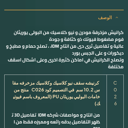
الوصف
کرانیش مزخرفة مودرن و نیو كلاسيك من البولی یوریثان
فوم مضغوط فيوتك ذو كثافة و جودة
عالية و تفاصيل ثرى دى من انتاج IDM، ، تصلح حمام و مطبخ و
ديكورات و على الجبس بورد
وتصلح الكرانيش في اماكن كثيرة اخرى وعلى اشكال اسقف
مختلفة
C
كرنيشه سقف نيو كلاسيك وكلاسيك مزخرفه مقا
0
س
10.2
سم في التصميم كود
C026
منتج من
2
خامات البوليي يوريثان
PU
(المعروف باسم فيوتي
6
ك)
من انتاج و مواصفات شركه
IDM
تفاصيل
3D
ت
ظهر التفاصيل بدقه رائعه ومميزه فقط من
I