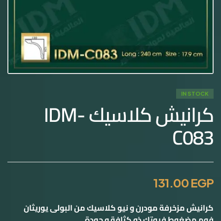
IN STOCK
كرانيش كلاسيك IDM-
C083
131.00
EGP
کرانیش مزخرفة مودرن و نیو كلاسيك من البولی یوریثان
فوم مضغوط فيوتك ذو كثافة و جودة