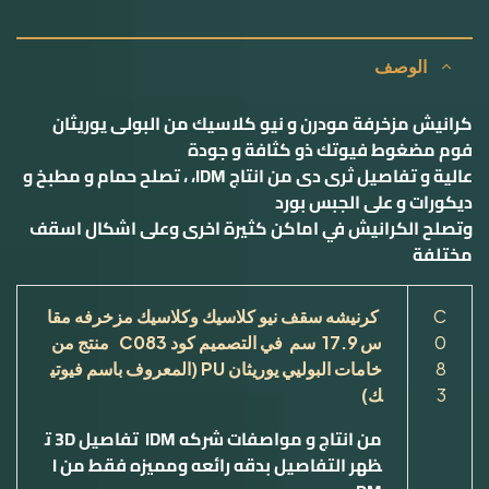
الوصف
کرانیش مزخرفة مودرن و نیو كلاسيك من البولی یوریثان
فوم مضغوط فيوتك ذو كثافة و جودة
عالية و تفاصيل ثرى دى من انتاج IDM، ، تصلح حمام و مطبخ و
ديكورات و على الجبس بورد
وتصلح الكرانيش في اماكن كثيرة اخرى وعلى اشكال اسقف
مختلفة
C
كرنيشه سقف نيو كلاسيك وكلاسيك مزخرفه مقا
0
س
17.9
سم في التصميم كود
C083
منتج من
8
خامات البوليي يوريثان
PU
(المعروف باسم فيوتي
3
ك)
من انتاج و مواصفات شركه
IDM
تفاصيل
3D
ت
ظهر التفاصيل بدقه رائعه ومميزه فقط من
I