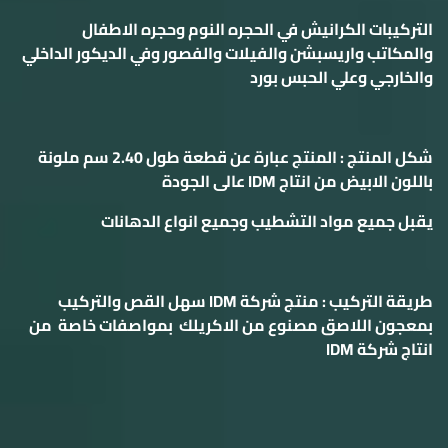
التركيبات الكرانيش في الحجره النوم وحجره الاطفال
والمكاتب واريسبشن والفيلات والفصور وفي الديكور الداخلي
والخارجي وعلي الحبس بورد
شكل المنتج : المنتج عبارة عن قطعة طول 2.40 سم ملونة
باللون الابيض من انتاج IDM عالى الجودة
يقبل جميع مواد التشطيب وجميع انواع الدهانات
طريقة التركيب : منتج شركة IDM سهل القص والتركيب
بمعجون اللاصق مصنوع من الاكريلك بمواصفات خاصة من
انتاج شركة IDM