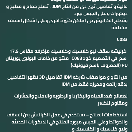
عالية و تفاصيل ثرى دى من انتاج IDM، ، تصلح حمام و مطبخ و
ديكورات و على الجبس بورد
وتصلح الكرانيش في اماكن كثيرة اخرى وعلى اشكال اسقف
مختلفة
C083
كرنيشه سقف نيو كلاسيك وكلاسيك مزخرفه مقاس 17.9
سم في التصميم كود C083 منتج من خامات البوليي يوريثان
PU (المعروف باسم فيوتيك)
من انتاج و مواصفات شركه IDM تفاصيل 3D تظهر التفاصيل
بدقه رائعه ومميزه فقط من IDM
لمعالج ضددالمياه والبكتريا والرطوبه والاملاح والحشرات
ومقاوم للكسر
استخدامات المنتج – يستخدم في عمل الكرانيش بين السقف
والحوائط وعلي الجبس مبورد المنتج في الديكورات الحديثه
ونيو كلاسيك و الكلاسيك و