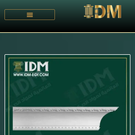
الرئيسية
C - كرانيش مزخرفة
/
/ كرانيش كلاسيك IDM-C083