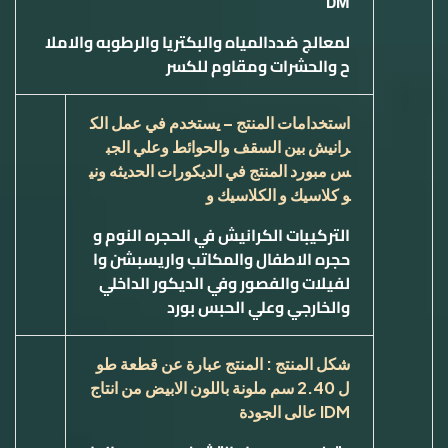
DM
لمعالج ضددالمياه والبكتريا والرطوبه والاملا
ح والحشرات ومقاوم للكسر
استخدامات المنتج – يستخدم في عمل الك
رانيش بين السقف والحوائط وعلي الجب
س مبورد المنتج في الديكورات الحديثه وني
و كلاسيك و الكلاسيك و
التركيبات الكرانيش في الحجره النوم و
حجره الاطفال والمكاتب واريسبشن وا
لفيلات والفصور وفي الديكور الداخلي
والخارجي وعلي الحبس بورد
شكل المنتج : المنتج عبارة عن قطعة طو
ل 2.40 سم ملونة باللون الابيض من انتاج
IDM
عالى الجودة