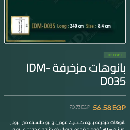
IN STOCK
بانوهات مزخرفة IDM-
D035
56.58
EGP
70.73
EGP
بانوهات مزخرفة بانوه كلاسيك مودرن و نيو كلاسيك من البولى
يوريثان – PU ( فوم مضغوط فيوتك ذو كثافة و جودة عالية و