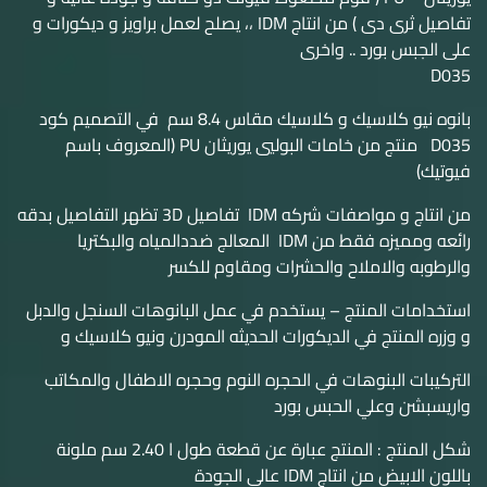
تفاصيل ثرى دى ) من انتاج IDM ،، يصلح لعمل براويز و ديكورات و
على الجبس بورد .. واخرى
D035
بانوه نيو كلاسيك و كلاسيك مقاس 8.4 سم في التصميم كود
D035 منتج من خامات البوليي يوريثان PU (المعروف باسم
فيوتيك)
من انتاج و مواصفات شركه IDM تفاصيل 3D تظهر التفاصيل بدقه
رائعه ومميزه فقط من IDM المعالج ضددالمياه والبكتريا
والرطوبه والاملاح والحشرات ومقاوم للكسر
استخدامات المنتج – يستخدم في عمل البانوهات السنجل والدبل
و وزره المنتج في الديكورات الحديثه المودرن ونيو كلاسيك و
التركيبات البنوهات في الحجره النوم وحجره الاطفال والمكاتب
واريسبشن وعلي الحبس بورد
شكل المنتج : المنتج عبارة عن قطعة طول ا 2.40 سم ملونة
باللون الابيض من انتاج IDM عالى الجودة