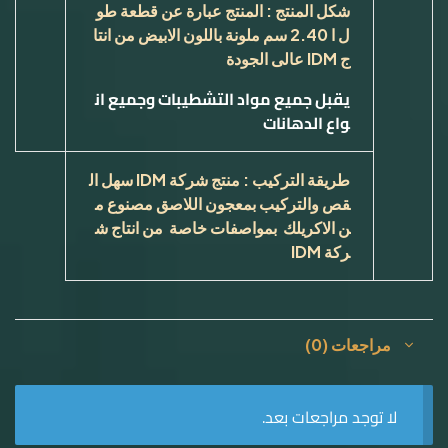
شكل المنتج : المنتج عبارة عن قطعة طو
ل ا 2.40 سم ملونة باللون الابيض من انتا
ج
IDM
عالى الجودة
يقبل جميع مواد التشطيب
ات
وجميع ان
واع الدهانات
طريقة التركيب : منتج شركة
IDM
سهل ال
قص والتركيب بمعجون اللاصق مصنوع م
ن الاكريلك بمواصفات خاصة من انتاج ش
ركة
IDM
مراجعات (0)
لا توجد مراجعات بعد.