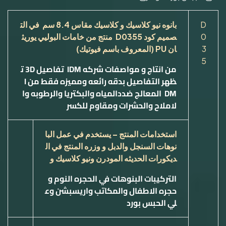
D
بانوه نيو كلاسيك و كلاسيك
مقاس
8.4
سم في الت
0
صميم كود
D0355
منتج من خامات البوليي يوريث
3
ان
PU
(المعروف باسم فيوتيك)
5
من انتاج و مواصفات شركه
IDM
تفاصيل
3D
ت
ظهر التفاصيل بدقه رائعه ومميزه فقط من
I
DM
ا
لمعالج ضددالمياه والبكتريا والرطوبه وا
لاملاح والحشرات ومقاوم للكسر
استخدامات المنتج – يستخدم في عمل البا
نوهات السنجل والدبل و وزره المنتج في ال
ديكورات الحديثه المودرن ونيو كلاسيك و
التركيبات البنوهات في الحجره النوم و
حجره الاطفال والمكاتب واريسبشن وع
لي الحبس بورد