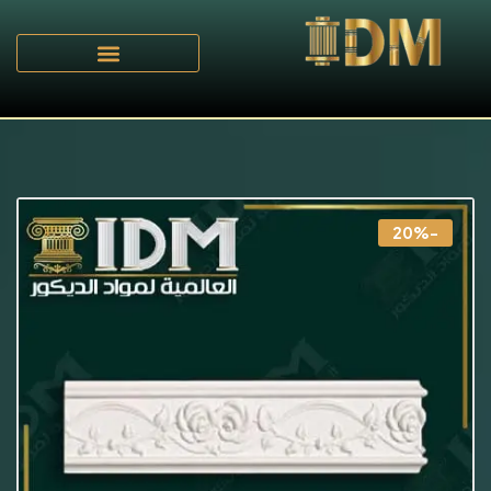
الرئيسية
D - بانوهات مزخرفة
/
/ بانوهات مزخرفة IDM-D035
-20%