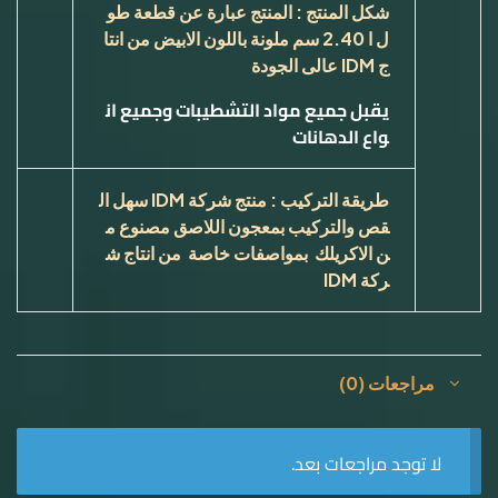
شكل المنتج : المنتج عبارة عن قطعة طو
ل ا 2.40 سم ملونة باللون الابيض من انتا
ج
IDM
عالى الجودة
يقبل جميع مواد التشطيب
ات
وجميع ان
واع الدهانات
طريقة التركيب : منتج شركة
IDM
سهل ال
قص والتركيب بمعجون اللاصق مصنوع م
ن الاكريلك بمواصفات خاصة من انتاج ش
ركة
IDM
مراجعات (0)
لا توجد مراجعات بعد.