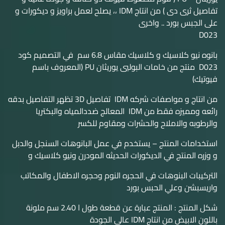
تفاصيل ثرى دى ) من انتاج IDM ،، يصلح لعمل براويز و ديكورات و
على الجبس بورد .. واخرى
D023
بانوه نيو كلاسيك و كلاسيك مقاس 6.8 سم في التصميم كود
D023 منتج من خامات البوليي يوريثان PU (المعروف باسم
فيوتيك)
من انتاج و مواصفات شركه IDM تفاصيل 3D تظهر التفاصيل بدقه
رائعه ومميزه فقط من IDM المعالج ضددالمياه والبكتريا
والرطوبه والاملاح والحشرات ومقاوم للكسر
استخدامات المنتج – يستخدم في عمل البانوهات السنجل والدبل
و وزره المنتج في الديكورات الحديثه المودرن ونيو كلاسيك و
التركيبات البنوهات في الحجره النوم وحجره الاطفال والمكاتب
واريسبشن وعلي الحبس بورد
شكل المنتج : المنتج عبارة عن قطعة طول ا 2.40 سم ملونة
باللون الابيض من انتاج IDM عالى الجودة