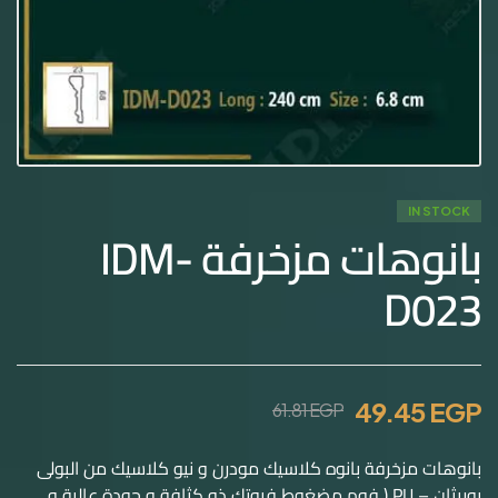
IN STOCK
بانوهات مزخرفة IDM-
D023
49.45
EGP
61.81
EGP
بانوهات مزخرفة بانوه كلاسيك مودرن و نيو كلاسيك من البولى
يوريثان – PU ( فوم مضغوط فيوتك ذو كثافة و جودة عالية و