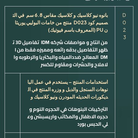
D
بانوه نيو كلاسيك و كلاسيك
مقاس
6.8
سم في الت
0
صميم كود
D023
منتج من خامات البوليي يوريثا
2
ن
PU
(المعروف باسم فيوتيك)
3
من انتاج و مواصفات شركه
IDM
تفاصيل
3D
ت
ظهر التفاصيل بدقه رائعه ومميزه فقط من
I
DM
ا
لمعالج ضددالمياه والبكتريا والرطوبه وا
لاملاح والحشرات ومقاوم للكسر
استخدامات المنتج – يستخدم في عمل البا
نوهات السنجل والدبل و وزره المنتج في ال
ديكورات الحديثه المودرن ونيو كلاسيك و
التركيبات البنوهات في الحجره النوم و
حجره الاطفال والمكاتب واريسبشن وع
لي الحبس بورد