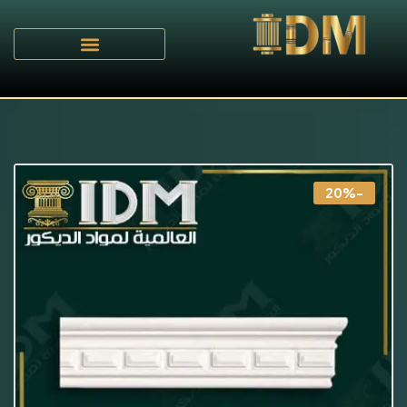
الرئيسية
D - بانوهات مزخرفة
/
/ بانوهات مزخرفة IDM-D023
-20%