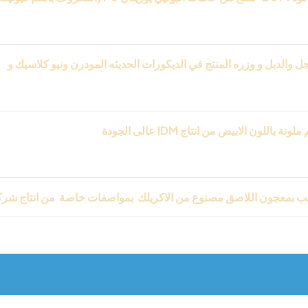
التفاصيل بدقه رائعه ومميزه فقط من
IDM
ا
لمعالج ضددالمياه وا
والدبل و وزره المنتج في الديكورات الحديثه المودرن ونيو كلاسيك و
فال والمكاتب واريسبشن وعلي الحبس بورد
IDM
عالى الجودة
ب بمعجون اللاصق مصنوع من الاكريلك بمواصفات خاصة من انتاج شر