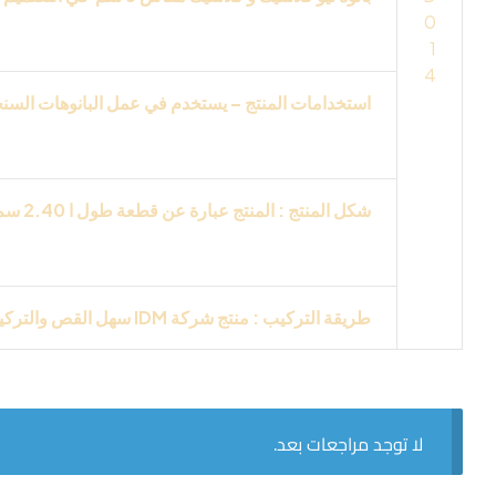
0
من انتاج و مواصفات شركه
IDM
تفاصيل
3D
تظهر 
1
4
استخدامات المنتج – يستخدم في عمل البانوهات السنجل 
التركيبات البنوهات في الحجره النوم وحجره الاط
شكل المنتج : المنتج عبارة عن قطعة طول ا 2.40 سم ملونة باللون الابيض من انتاج
يقبل جميع مواد التشطيب وجميع انواع الدهانات
طريقة التركيب : منتج شركة
IDM
سهل القص والتركي
لا توجد مراجعات بعد.