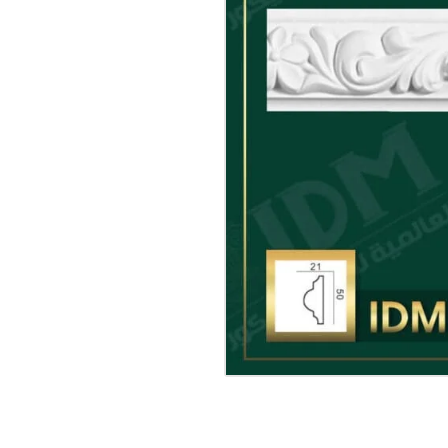
عالية و تفاصيل ثرى دى من انتاجIDM، ، تصلح على ديكورات مختلفة و على 
D014
البوليي يوريثان PU (المعروف باسم فيوتيك)
IDM المعالج ضددالمياه والبكتريا والرطوبه والاملاح والحشرات ومقاوم للكسر
استخدامات المنتج – يستخدم 
الديكورات الحديثه المودرن و
التركيبات البنوهات في الحج
بورد
عالى الجودة
يقبل جميع مواد التشطيب وجم