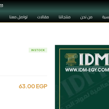
يسية
من نحن
منتجاتنا
مقالات
تواصل معنا
IN STOCK
بانوهات مزخرفة 014
63.00
EGP
بانوهات مزخرفة مودرن و نی
و جودة