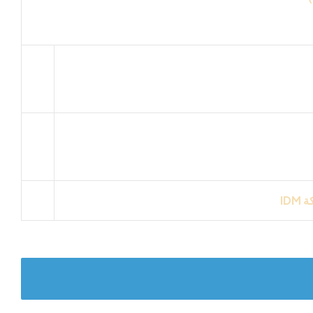
لبكتريا والرطوبه والاملاح والحشرات ومقاوم للكسر
كة
IDM