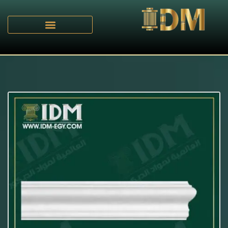
الرئيسية
B - بانوهات ساده
/
/ بانوه ساده IDM-B012