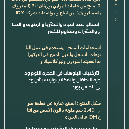
0
2
منتج من خامات البوليي يوريثان
PU
(المعروف
1
باسم فيوتيك) من انتاج و مواصفات شركه
IDM
2
المعالج ضددالمياه والبكتريا والرطوبه والاملا
ح والحشرات ومقاوم للكسر
استخدامات المنتج – يستخدم في عمل البا
نوهات السنجل والدبل المنتج في الديكورا
ت الحديثه المودرن ونيو كلاسيك و
التركيبات البنوهات في الحجره النوم وح
جره الاطفال والمكاتب واريسبشن وع
لي الحبس بورد
شكل المنتج : المنتج عبارة عن قطعة طو
ل ا 2.40 سم ملونة باللون الابيض من انتا
ج
IDM
عالى الجودة
يقبل جميع مواد التشطيب وجميع انوا