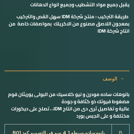
يقبل جميع مواد التشطيب وجميع انواع الدهانات
طريقة التركيب : منتج شركة IDM سهل القص والتركيب
بمعجون اللاصق مصنوع من الاكريلك بمواصفات خاصة من
انتاج شركة IDM
الوصف
بانوهات ساده مودرن و نیو كلاسيك من البولی یوریثان فوم
مضغوط فيوتك ذو كثافة و جودة
عالية و تفاصيل ثرى دى من انتاج IDM، ، تصلح على ديكورات
مختلفة و على الجبس بورد
B
بانوه ساده
بسيطه
4.1
سم
في التصميم كود
B01