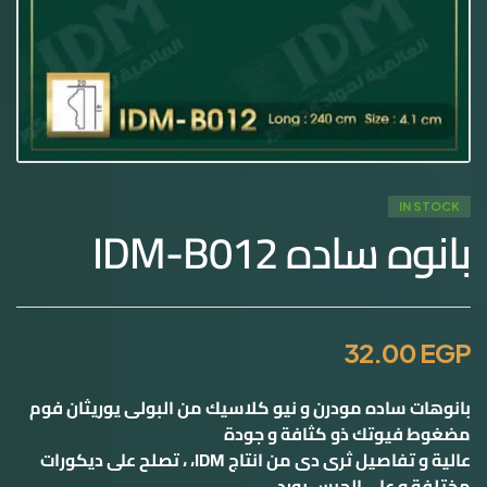
IN STOCK
بانوه ساده IDM-B012
32.00
EGP
بانوهات ساده مودرن و نیو كلاسيك من البولی یوریثان فوم
مضغوط فيوتك ذو كثافة و جودة
عالية و تفاصيل ثرى دى من انتاج IDM، ، تصلح على ديكورات
مختلفة و على الجبس بورد