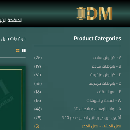
الصفحة الرئ
Product Categories
ديكورات بديل
A - كرانيش ساده
(25)
B - بانوهات ساده
(19)
C - كرانيش مزخرفة
(61)
D - بانوهات مزخرفة
(55)
E - سرر اسقف
(16)
W - اعمدة و تبلوهات
(15)
X - زوايا بانوهات و بلاطات 3D
(46)
أقوى عروض بواقى تصدير خصم 20%
(78)
بديل الخشب - بديل الحجر
(5)