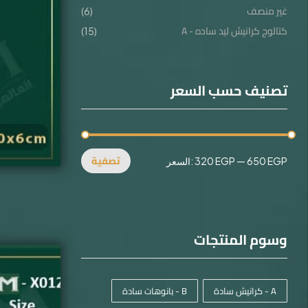
غير منصف
(6)
كتالوج كرانيش ليد ساده - A
(15)
تصنيف حسب السعر
تصفية
650 EGP
—
320 EGP
السعر:
وسوم المنتجات
A - كرانيش سادة
B - بانوهات سادة