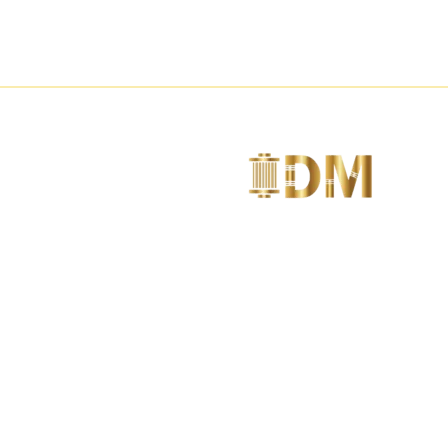
متخصصين فى تصنيع مواد الديكور مثل الكرانيش و
السرر و البانوهات و الزوايا و الأعمدة
وبلاطات
ارقام التواصل
01144004171