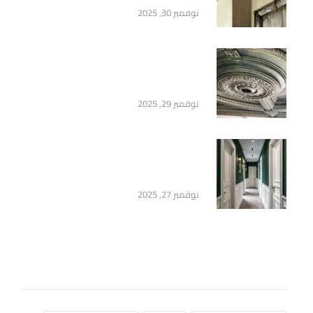
نوفمبر 30, 2025
سرر أسقف فيوتك – أفكار عصرية
تضيف عمق وأناقة لتصميم السقف
نوفمبر 29, 2025
وزر مضيء فيوتك 2026 – إضاءة
وفخامة للأرضيات منزلك وتوفير
نوفمبر 27, 2025
وسوم