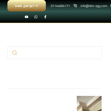
01144004171
info@idm-egy.com
تواصل معنا
بحث
المقالات الاخيرة
كرانيش فيوتك مزخرفة 2026 – تصاميم
فاخرة للأسقف والحوائط IDM