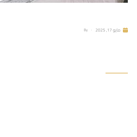
ليه أختار فيوتك – اختيار المقاولين والمصممين في 25
IdmAdmin
مايو 17, 2025
By
ليه أختار فيوتك
شخص بيدور على ديكور أنيق وسهل التنفيذ. سواء كنت مهندس ديك
2025 الاختيار الأول في عالم التشطيبات الداخلية. خفيف وسهل في الشغل… بس […]
READ MORE