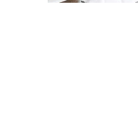
20؟
 – اختيار المقاولين والمصممين في 2025؟ مقدمة: خامة واحدة… حلول لا حصر لها ليه أختار فيوتك؟ سؤال بيطرحه كل
ور، مقاول، أو حتى صاحب شقة بتجدد، فإن الفيوتِك أصبح في