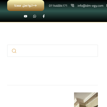
01144004171
info@idm-egy.com
تواصل معنا
بحث
المقالات الاخيرة
كرانيش فيوتك مزخرفة 2026 – تصاميم
فاخرة للأسقف والحوائط IDM