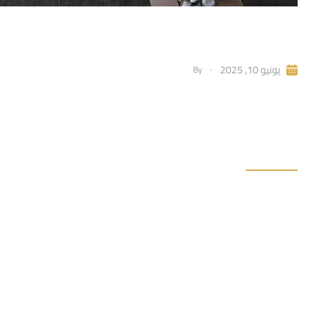
سعر المتر كرانيش فيوتك للحمام – الخامة المثالي
IdmAdmin
يونيو 10, 2025
By
مقدمة تشطيب الحمام دايمًا بيكون تحدي، مش بس من حيث التصميم
والبخار يوميًا. الكرانيش، رغم إنها ديكور بسيط، إلا إن ليها دور ك
انتشار خامة الفيوتك، بقى الناس تسأل:“سعر المتر كرانيش فيوتك ل
READ MORE