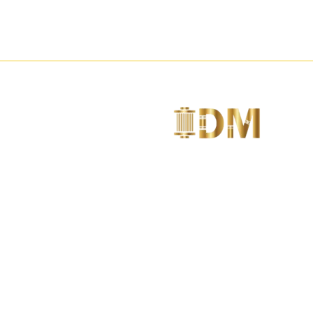
متخصصين فى تصنيع مواد الديكور مثل الكرانيش و
السرر و البانوهات و الزوايا و الأعمدة
وبلاطات
ارقام التواصل
01144004171