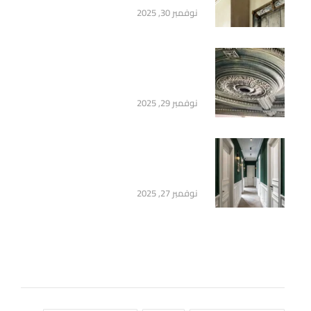
نوفمبر 30, 2025
سرر أسقف فيوتك – أفكار عصرية
تضيف عمق وأناقة لتصميم السقف
نوفمبر 29, 2025
وزر مضيء فيوتك 2026 – إضاءة
وفخامة للأرضيات منزلك وتوفير
نوفمبر 27, 2025
وسوم