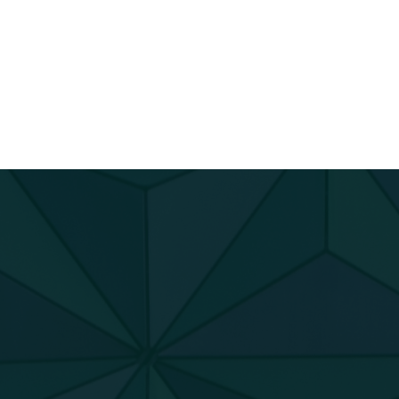
خلية أكثر هدوءاً وصفاء.
 على الصحة النفسية.
سيطة مع مختلف أساليب الديكور.
يق البساطة والأناقة. توفر تصاميم متنوعة تناسب كل الأذواق والاحت