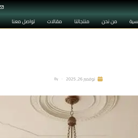
يسية
من نحن
منتجاتنا
مقالات
تواصل معنا
ده فيوتك – تصميمات دي
أنيقة وعصرية من IDM
Admin
نوفمبر 26, 2025
By