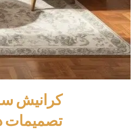
كرانيش ساد
تصميمات ديك