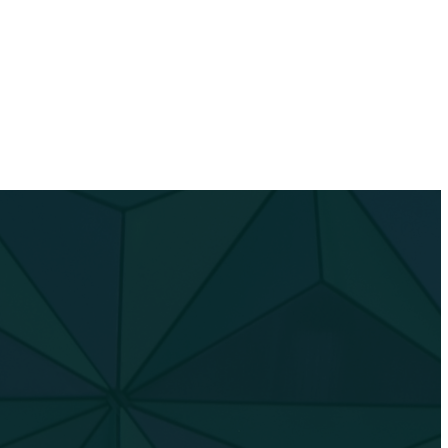
في عام 2026، أصبحت البساطة شائعة في ديكورات الأسقف. لعدة أسباب:
الرغبة في خلق مساحات دا
التأثير الإيجابي للبساطة
سهولة دمج التصاميم الب
كرانيش فيوتك هي حل مثالي لتحق