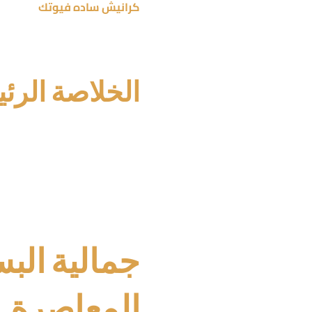
كرانيش ساده فيوتك
تعد جزءًا أساسيًا في 
في هذا المقال، نستعرض أهمي
الخلاصة الرئ
كرانيش فيوتك توفر أناق
ديكور مودرن يعزز الجمال
التصميمات الحديثة تلعب 
الأناقة والبساطة هما أساس 
استخدام كرانيش فيوتك 
جمالية الب
المعاصرة