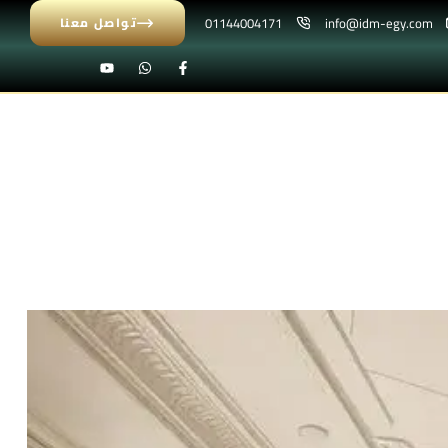
01144004171
info@idm-egy.com
تواصل معنا
كور أسقف