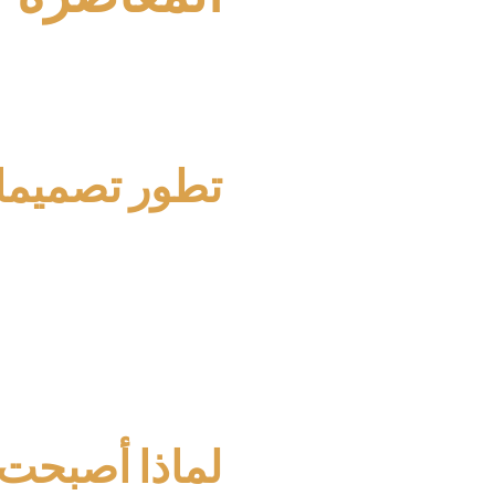
الديكور الداخلي تطورت كثيراً، 
تحقيق هذا الاتجاه.
تطور تصميما
تصاميم الأسقف تغيرت كثيراً على
أذواق الناس وتفضيلاتهم.
التركيز على الخطوط النق
استخدام مواد متطورة مثل
دمج الوظيفة مع الجمال
لماذا أصبحت ال