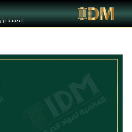
الصفحة الرئ