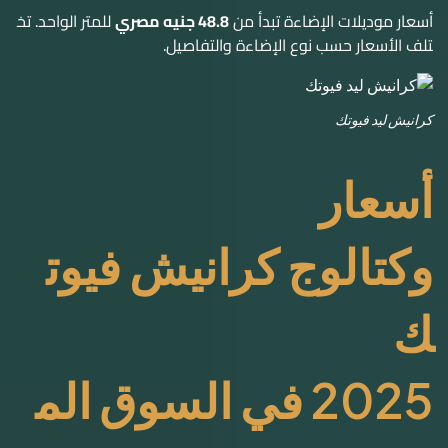
أسعار
وكتالوج كرانيش فيوت
ك
2025 في السوق الم
صري
كرانيش فيوتك لعام 2025 من أحدث المنتجات في السوق المصر
ي. تتميز بأسعارها التنافسية وجودتها العالية. سنناقش أسعارها