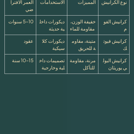
نوع الكرانيش
المميزات
الاستخدامات
العمر الافترا
ضي
كرانيش الفو
خفيفة الوزن،
ديكورات داخل
5-10 سنوات
م
مقاومة للماء
ية حديثة
كرانيش فيوت
متينة، مقاوم
ديكورات كلا
عقود
ك
ة للحريق
سيكية
كرانيش البول
مرنة، مقاومة
تصميمات داخ
10-15 سنة
ي يوريثان
للتآكل
لية وخارجية
حصريا تحميل كتالوج واسعار فيوتك 2025 PDF
أحدث موديلات كتالوج