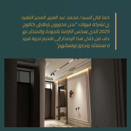
كما قال السيد/ محمد عبد العزيز، المدير التنفيذ
ي لشركة فيوتك: “نحن فخورون بإطلاق كتالوج
2025 الذي يعكس التزامنا بالجودة والابتكار. نه
دف من خلال هذا الإصدار إلى تقديم تجربة فريد
ة لعملائنا وتجاوز توقعاتهم.”