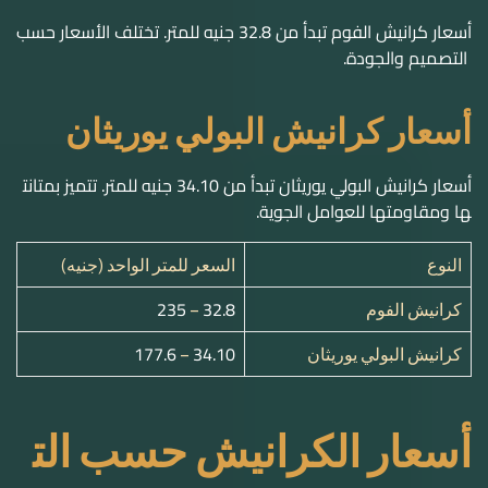
أسعار كرانيش البولي يوريثان تبدأ من
34.10 جنيه للمتر
. تتميز بمتانت
ها ومقاومتها للعوامل الجوية.
النوع
السعر للمتر الواحد (جنيه)
235
32.8
كرانيش الفوم
–
177.6
34.10
كرانيش البولي يوريثان
–
أسعار الكرانيش حسب الت
صميم
أسعار كرانيش فيوتك تختلف حسب التصميم. تتراوح بين تصميمات ب
سيطة ومتوسطة ومعقدة.